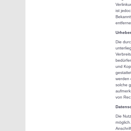
Verlinku
ist jedo
Bekannt
entferne
Urheber
Die durc
unterlie
Verbrei
bedürfen
und Kopi
gestatte
werden d
solche g
aufmerk
von Rec
Datensc
Die Nut
möglich
Anschrif