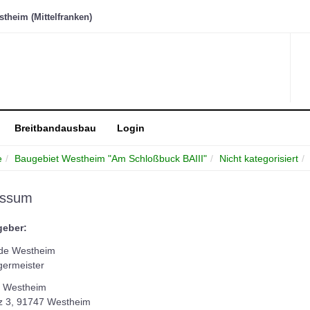
heim (Mittelfranken)
Breitbandausbau
Login
e
Baugebiet Westheim "Am Schloßbuck BAIII"
Nicht kategorisiert
essum
geber:
de Westheim
germeister
 Westheim
tz 3, 91747 Westheim