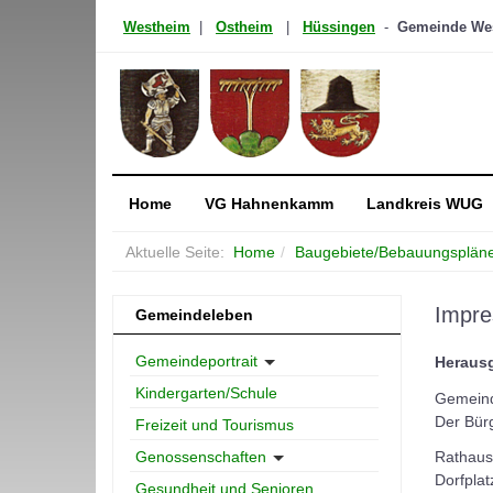
Westheim
|
Ostheim
|
Hüssingen
-
Gemeinde West
Home
VG Hahnenkamm
Landkreis WUG
Aktuelle Seite:
Home
Baugebiete/Bebauungsplän
Impr
Gemeindeleben
Gemeindeportrait
Heraus
Kindergarten/Schule
Gemein
Der Bür
Freizeit und Tourismus
Genossenschaften
Rathaus
Dorfpla
Gesundheit und Senioren