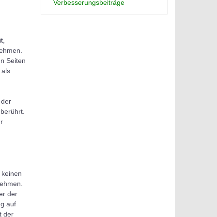
Verbesserungsbeiträge
t,
nehmen.
en Seiten
 als
 der
berührt.
r
r keinen
nehmen.
er der
ng auf
t der