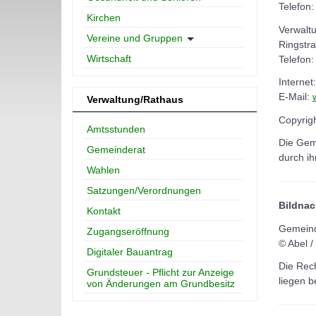
Telefon:
Kirchen
Verwalt
Vereine und Gruppen
Ringstr
Wirtschaft
Telefon
Internet
E-Mail:
Verwaltung/Rathaus
Copyrig
Amtsstunden
Die Geme
Gemeinderat
durch ih
Wahlen
Satzungen/Verordnungen
Bildnac
Kontakt
Gemeinde
Zugangseröffnung
© Abel / 
Digitaler Bauantrag
Die Rech
Grundsteuer - Pflicht zur Anzeige
liegen b
von Änderungen am Grundbesitz