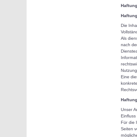
Haftun
Haftung
Die Inha
Vollstän
Als dien
nach den
Dienstea
Informa
rechtswi
Nutzung
Eine die
konkret
Rechtsv
Haftung
Unser An
Einfluss
Für die 
Seiten v
mögliche