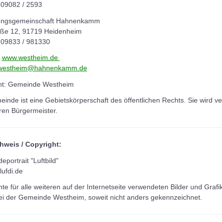
 09082 / 2593
ungsgemeinschaft Hahnenkamm
aße 12, 91719 Heidenheim
: 09833 / 981330
:
www.westheim.de
westheim@hahnenkamm.de
ht: Gemeinde Westheim
inde ist eine Gebietskörperschaft des öffentlichen Rechts. Sie wird ve
ren Bürgermeister.
hweis / Copyright:
portrait "Luftbild"
lufdi.de
te für alle weiteren auf der Internetseite verwendeten Bilder und Grafi
ei der Gemeinde Westheim, soweit nicht anders gekennzeichnet.