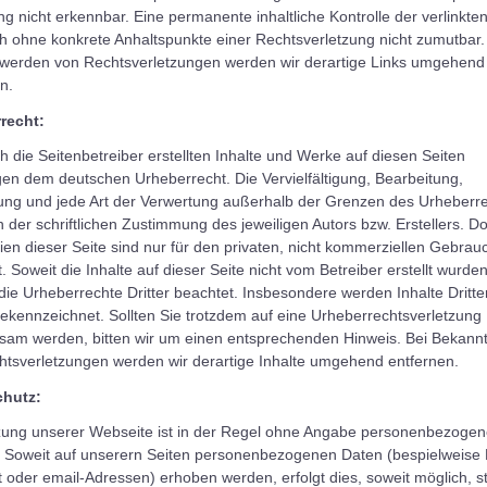
ng nicht erkennbar. Eine permanente inhaltliche Kontrolle der verlinkte
ch ohne konkrete Anhaltspunkte einer Rechtsverletzung nicht zumutbar.
werden von Rechtsverletzungen werden wir derartige Links umgehend
n.
recht:
h die Seitenbetreiber erstellten Inhalte und Werke auf diesen Seiten
gen dem deutschen Urheberrecht. Die Vervielfältigung, Bearbeitung,
tung und jede Art der Verwertung außerhalb der Grenzen des Urheberr
 der schriftlichen Zustimmung des jeweiligen Autors bzw. Erstellers. 
en dieser Seite sind nur für den privaten, nicht kommerziellen Gebrau
t. Soweit die Inhalte auf dieser Seite nicht vom Betreiber erstellt wurden
ie Urheberrechte Dritter beachtet. Insbesondere werden Inhalte Dritter
ekennzeichnet. Sollten Sie trotzdem auf eine Urheberrechtsverletzung
sam werden, bitten wir um einen entsprechenden Hinweis. Bei Bekann
htsverletzungen werden wir derartige Inhalte umgehend entfernen.
hutz:
zung unserer Webseite ist in der Regel ohne Angabe personenbezogen
. Soweit auf unserern Seiten personenbezogenen Daten (bespielweise
t oder email-Adressen) erhoben werden, erfolgt dies, soweit möglich, st