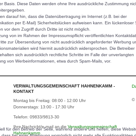
iger Basis. Diese Daten werden ohne Ihre ausdrückliche Zustimmung nic
eitergegeben.
en darauf hin, dass die Datenübertragung im Internet (z.B. bei der
ation per E-Mail) Sicherheitslücken aufweisen kann. Ein lückenloser 
n vor dem Zugriff durch Dritte ist nicht möglich.
zung von im Rahmen der Impressumspflicht veröffentlichten Kontaktda
itte zur Übersendung von nicht ausdrücklich angeforderter Werbung u
ionsmaterialien wird hiermit ausdrücklich widersprochen. Die Betreiber
ehalten sich ausdrücklich rechtliche Schritte im Falle der unverlangten
ng von Werbeinformationen, etwa durch Spam-Mails, vor.
VERWALTUNGSGEMEINSCHAFT HAHNENKAMM -
Da
KONTAKT
© 
Montag bis Freitag: 08:00 - 12:00 Uhr
Donnerstags: 13:00 - 17:30 Uhr
Telefon: 09833/9813-30
Ihre Nachricht/e-mail an die
Verwaltungsgemeinschaft
ell für den Betrieb der Seite, während andere uns helfen, diese Websi
Hahnenkamm
 dass bei einer Ablehnung womöglich nicht mehr alle Funktionalitäten 