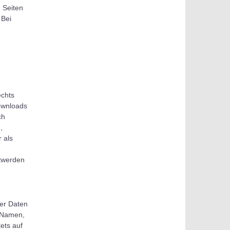
n Seiten
 Bei
echts
Downloads
ch
,
 als
twerden
er Daten
 Namen,
ets auf