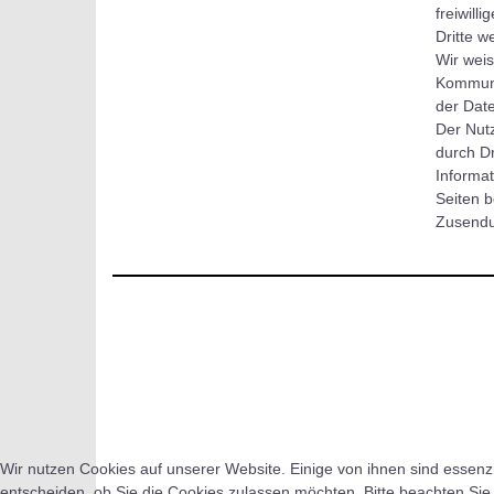
freiwill
Dritte w
Wir weis
Kommunik
der Date
Der Nut
durch Dr
Informat
Seiten b
Zusendu
Wir nutzen Cookies auf unserer Website. Einige von ihnen sind essenzi
entscheiden, ob Sie die Cookies zulassen möchten. Bitte beachten Sie,