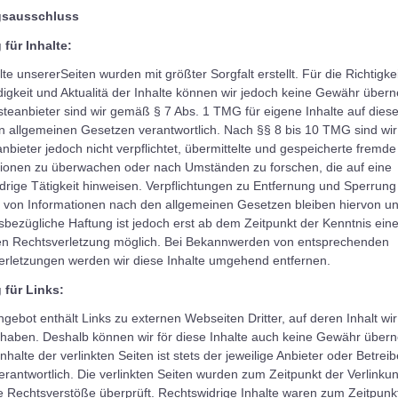
gsausschluss
 für Inhalte:
lte unsererSeiten wurden mit größter Sorgfalt erstellt. Für die Richtigkei
digkeit und Aktualitä der Inhalte können wir jedoch keine Gewähr über
steanbieter sind wir gemäß § 7 Abs. 1 TMG für eigene Inhalte auf dies
 allgemeinen Gesetzen verantwortlich. Nach §§ 8 bis 10 TMG sind wir
nbieter jedoch nicht verpflichtet, übermittelte und gespeicherte fremde
tionen zu überwachen oder nach Umständen zu forschen, die auf eine
drige Tätigkeit hinweisen. Verpflichtungen zu Entfernung und Sperrung
 von Informationen nach den allgemeinen Gesetzen bleiben hiervon un
sbezügliche Haftung ist jedoch erst ab dem Zeitpunkt der Kenntnis eine
en Rechtsverletzung möglich. Bei Bekannwerden von entsprechenden
erletzungen werden wir diese Inhalte umgehend entfernen.
 für Links:
gebot enthält Links zu externen Webseiten Dritter, auf deren Inhalt wi
 haben. Deshalb können wir för diese Inhalte auch keine Gewähr über
Inhalte der verlinkten Seiten ist stets der jeweilige Anbieter oder Betreib
erantwortlich. Die verlinkten Seiten wurden zum Zeitpunkt der Verlinku
 Rechtsverstöße überprüft. Rechtswidrige Inhalte waren zum Zeitpunk