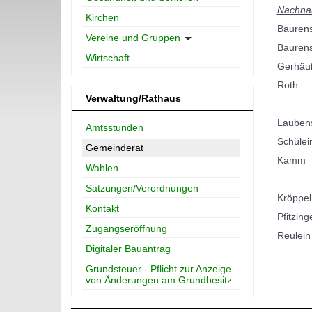
Nachn
Kirchen
Bauren
Vereine und Gruppen
Bauren
Wirtschaft
Gerhäu
Roth
Verwaltung/Rathaus
Laubens
Amtsstunden
Schülei
Gemeinderat
Kamm
Wahlen
Satzungen/Verordnungen
Kröppel
Kontakt
Pfitzing
Zugangseröffnung
Reulein
Digitaler Bauantrag
Grundsteuer - Pflicht zur Anzeige
von Änderungen am Grundbesitz