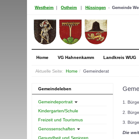
Westheim
|
Ostheim
|
Hüssingen
-
Gemeinde West
Home
VG Hahnenkamm
Landkreis WUG
Aktuelle Seite:
Home
Gemeinderat
Gemei
Gemeindeleben
Gemeindeportrait
1. Bürge
Kindergarten/Schule
2. Bürge
Freizeit und Tourismus
3. Bürge
Genossenschaften
Die wei
Gesundheit und Senioren