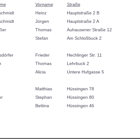
ame
Vorname
Straße
schmidt
Heinz
Hauptstraße 2 B
schmidt
Jürgen
Hauptstraße 2 A
ßer
Thomas
Auhausener Straße 12
Stefan
Am Schloßbuck 2
dörfer
Frieder
Hechlinger Str. 11
n
Thomas
Lehrbuck 2
Alicia
Untere Hufgasse 5
Matthias
Hüssingen 78
er
Stephan
Hüssingen 80
Bettina
Hüssingen 46