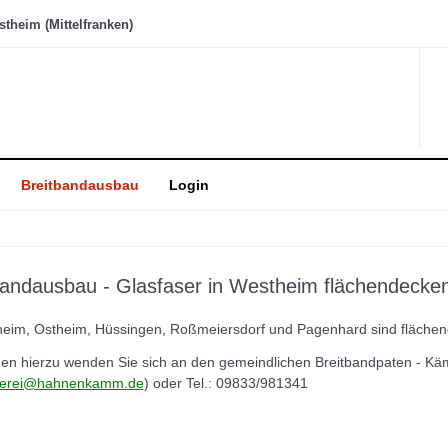
heim (Mittelfranken)
Breitbandausbau
Login
bandausbau - Glasfaser in Westheim flächendecke
heim, Ostheim, Hüssingen, Roßmeiersdorf und Pagenhard sind flächen
gen hierzu wenden Sie sich an den gemeindlichen Breitbandpaten - Kä
erei@hahnenkamm.de
) oder Tel.: 09833/981341