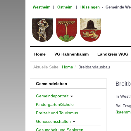
Westheim
|
Ostheim
|
Hüssingen
-
Gemeinde West
Home
VG Hahnenkamm
Landkreis WUG
Aktuelle Seite:
Home
Breitbandausbau
Breit
Gemeindeleben
Gemeindeportrait
In West
Kindergarten/Schule
Bei Fra
(
kaemm
Freizeit und Tourismus
Genossenschaften
Gesundheit und Senioren