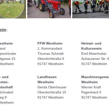
eim
:
estheim
FFW Westheim
Heimat- und
tand
1. Kommandant
Kulturverein
ptschinske
Thomas Schmidt
Emil Meierhuber
dgasse 15
Oberdorfstraße 6
Auhausener Str. 4
Westheim
91747 Westheim
91747 Westheim
- und
Landfrauen
Maschinengemei
sten-
Westheim
Westheim
dschaft
Gerda Oberhauser
Werner Kraft
Schnabel
Oberdorfstraße 15
Pagenhard 3
eg 9
91747 Westheim
91747 Westheim
Westheim