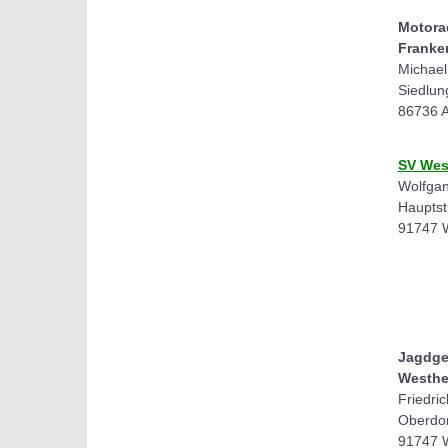
Motora
Franke
Michael
Siedlun
86736 
SV Wes
Wolfgan
Hauptst
91747 
Jagdge
Westhe
Friedri
Oberdor
91747 