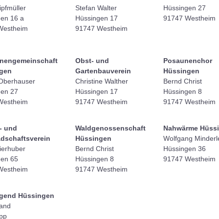
ipfmüller
Stefan Walter
Hüssingen 27
en 16 a
Hüssingen 17
91747 Westheim
Westheim
91747 Westheim
nengemeinschaft
Obst- und
Posaunenchor
gen
Gartenbauverein
Hüssingen
Oberhauser
Christine Walther
Bernd Christ
gen 27
Hüssingen 17
Hüssingen 8
Westheim
91747 Westheim
91747 Westheim
- und
Waldgenossenschaft
Nahwärme Hüss
dschaftsverein
Hüssingen
Wolfgang Minderl
ierhuber
Bernd Christ
Hüssingen 36
gen 65
Hüssingen 8
91747 Westheim
Westheim
91747 Westheim
gend Hüssingen
tand
pp