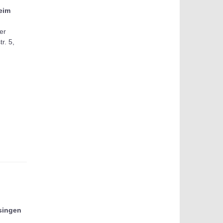
eim
ner
r. 5,
singen