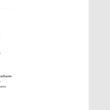
-
,
stheim
n
heim