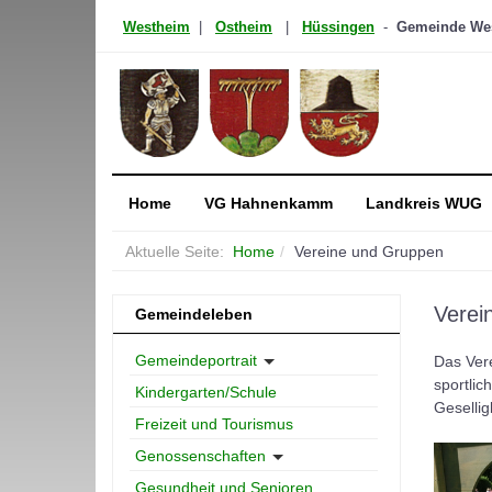
Westheim
|
Ostheim
|
Hüssingen
-
Gemeinde West
Home
VG Hahnenkamm
Landkreis WUG
Aktuelle Seite:
Home
Vereine und Gruppen
Verei
Gemeindeleben
Gemeindeportrait
Das Vere
sportlic
Kindergarten/Schule
Geselligk
Freizeit und Tourismus
Genossenschaften
Gesundheit und Senioren