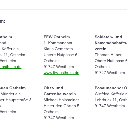
im
:
theim
FFW Ostheim
Soldaten- und
tand
1. Kommandant
Kameradschafts
 Käfferlein
Klaus Gemereth
verein
k 11, Ostheim
Untere Hufgasse 6,
Thomas Huber
Westheim
Ostheim
Obere Hufgasse 6
-ostheim.de
91747 Westheim
Ostheim
www.ffw-ostheim.de
91747 Westheim
auen Ostheim
Obst- und
Posaunenchor O
e Münderlein
Gartenbauverein
Winfried Käfferlei
er Hauptstraße 3,
Michael Holnsteiner
Lehrbuck 11, Ost
m
Hinter den Gärten 5,
91747 Westheim
Westheim
Ostheim
91747 Westheim