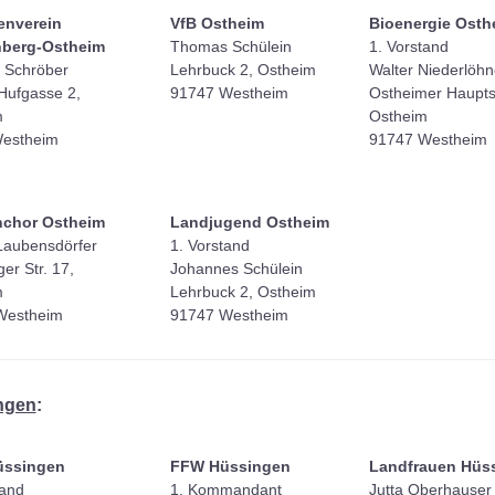
enverein
VfB Ostheim
Bioenergie Osth
berg-Ostheim
Thomas Schülein
1. Vorstand
 Schröber
Lehrbuck 2, Ostheim
Walter Niederlöh
Hufgasse 2,
91747 Westheim
Ostheimer Hauptst
m
Ostheim
estheim
91747 Westheim
nchor Ostheim
Landjugend Ostheim
Laubensdörfer
1. Vorstand
er Str. 17,
Johannes Schülein
m
Lehrbuck 2, Ostheim
Westheim
91747 Westheim
ngen
:
ssingen
FFW Hüssingen
Landfrauen Hüs
tand
1. Kommandant
Jutta Oberhauser