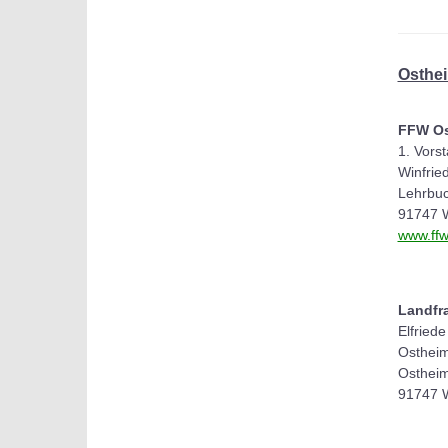
Osthe
FFW Os
1. Vors
Winfried
Lehrbuc
91747 
www.ffw
Landfr
Elfried
Ostheim
Osthei
91747 