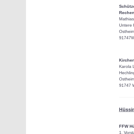
Schütz
Rechen
Mathias
Untere 
Osthei
91747W
Kirche
Karola 
Hechling
Osthei
91747 
Hüssi
FFW Hü
1. Vors