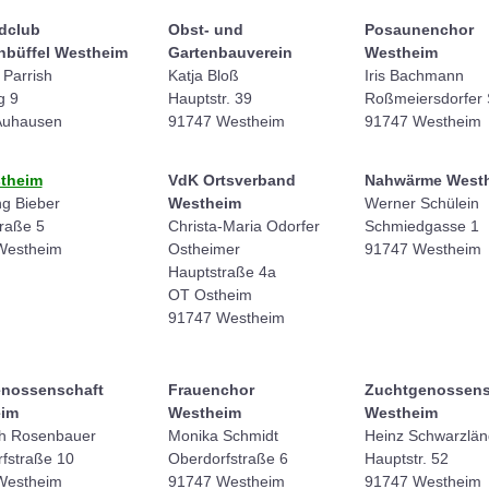
dclub
Obst- und
Posaunenchor
nbüffel Westheim
Gartenbauverein
Westheim
 Parrish
Katja Bloß
Iris Bachmann
g 9
Hauptstr. 39
Roßmeiersdorfer S
Auhausen
91747 Westheim
91747 Westheim
theim
VdK Ortsverband
Nahwärme West
g Bieber
Westheim
Werner Schülein
raße 5
Christa-Maria Odorfer
Schmiedgasse 1
Westheim
Ostheimer
91747 Westheim
Hauptstraße 4a
OT Ostheim
91747 Westheim
nossenschaft
Frauenchor
Zuchtgenossens
im
Westheim
Westheim
ch Rosenbauer
Monika Schmidt
Heinz Schwarzlän
fstraße 10
Oberdorfstraße 6
Hauptstr. 52
Westheim
91747 Westheim
91747 Westheim